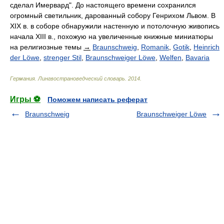
сделал Имервард". До настоящего времени сохранился
огромный светильник, дарованный собору Генрихом Львом. В
XIX в. в соборе обнаружили настенную и потолочную живопись
начала XIII в., похожую на увеличенные книжные миниатюры
на религиозные темы
→
Braunschweig
,
Romanik
,
Gotik
,
Heinrich
der Löwe
,
strenger Stil
,
Braunschweiger Löwe
,
Welfen
,
Bavaria
Германия. Лингвострановедческий словарь
.
2014
.
Игры ⚽
Поможем написать реферат
Braunschweig
Braunschweiger Löwe