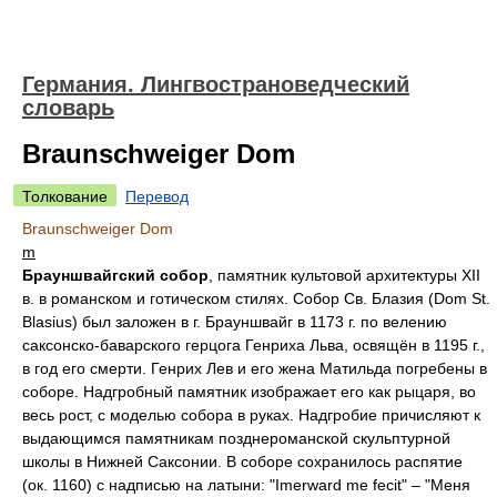
Германия. Лингвострановедческий
словарь
Braunschweiger Dom
Толкование
Перевод
Braunschweiger Dom
m
Брауншвайгский собор
, памятник культовой архитектуры XII
в. в романском и готическом стилях. Собор Св. Блазия (Dom St.
Blasius) был заложен в г. Брауншвайг в 1173 г. по велению
саксонско-баварского герцога Генриха Льва, освящён в 1195 г.,
в год его смерти. Генрих Лев и его жена Матильда погребены в
соборе. Надгробный памятник изображает его как рыцаря, во
весь рост, с моделью собора в руках. Надгробие причисляют к
выдающимся памятникам позднероманской скульптурной
школы в Нижней Саксонии. В соборе сохранилось распятие
(ок. 1160) с надписью на латыни: "Imerward me fecit" – "Меня